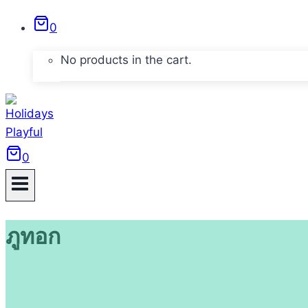
Skip
0
to
content
No products in the cart.
0
ภูทอก