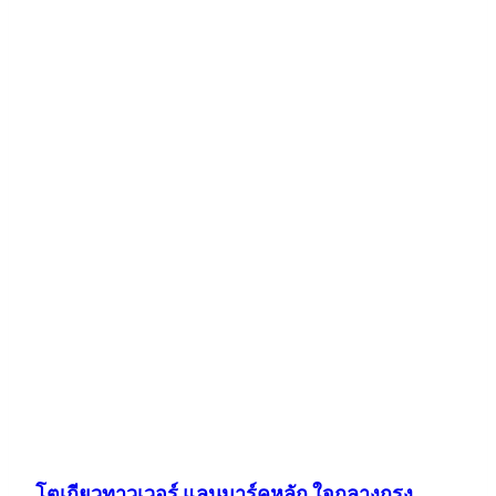
โตเกียวทาวเวอร์ แลนมาร์คหลัก ใจกลางกรุง