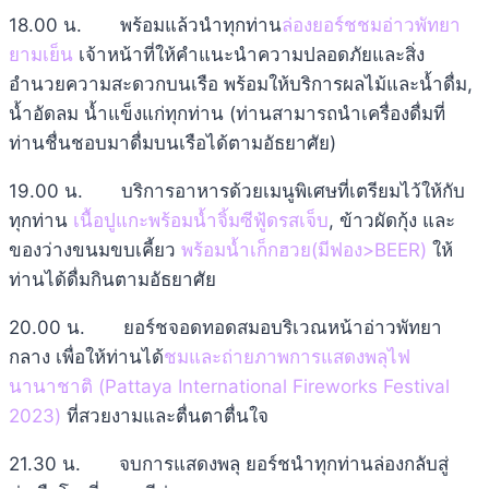
18.00 น. พร้อมแล้วนำทุกท่าน
ล่องยอร์ชชมอ่าวพัทยา
ยามเย็น
เจ้าหน้าที่ให้คำแนะนำความปลอดภัยและสิ่ง
อำนวยความสะดวกบนเรือ พร้อมให้บริการผลไม้และน้ำดื่ม,
น้ำอัดลม น้ำแข็งแก่ทุกท่าน (ท่านสามารถนำเครื่องดื่มที่
ท่านชื่นชอบมาดื่มบนเรือได้ตามอัธยาศัย)
19.00 น. บริการอาหารด้วยเมนูพิเศษที่เตรียมไว้ให้กับ
ทุกท่าน
เนื้อปูแกะพร้อมน้ำจิ้มซีฟู้ดรสเจ็บ
, ข้าวผัดกุ้ง และ
ของว่างขนมขบเคี้ยว
พร้อมน้ำเก็กฮวย(มีฟอง>BEER)
ให้
ท่านได้ดื่มกินตามอัธยาศัย
20.00 น. ยอร์ชจอดทอดสมอบริเวณหน้าอ่าวพัทยา
กลาง เพื่อให้ท่านได้
ชมและถ่ายภาพการแสดงพลุไฟ
นานาชาติ (Pattaya International Fireworks Festival
2023)
ที่สวยงามและตื่นตาตื่นใจ
21.30 น. จบการแสดงพลุ ยอร์ชนำทุกท่านล่องกลับสู่