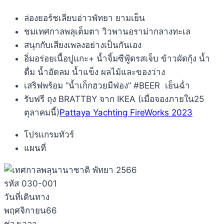
ล่องยอร์ชเลียบอ่าวพัทยา ยามเย็น
ชมเทศกาลพลุเต็มตา วิวพานอราม่ากลางทะเล
สนุกกับเสียงเพลงอย่างเป็นกันเอง
อิ่มอร่อยเนื้อปูแกะ+ น้ำจิ้มซีฟู้ดรสเจ็บ ข้าวผัดกุ้ง น้ำ
ดื่ม น้ำอัดลม น้ำแข็ง ผลไม้และของว่าง
เสริฟพร้อม “น้ำเก็กฮวยมีฟอง” #BEER เย็นฉ่ำ
รับฟรี ถุง BRATTBY จาก IKEA (เมื่อจองภายใน25
ตุลาคมนี้)
Pattaya Yachting FireWorks 2023
โปรแกรมทัวร์
แผนที่
รหัส 030-001
วันที่เดินทาง
พฤศจิกายน66
ช่วงเวลา