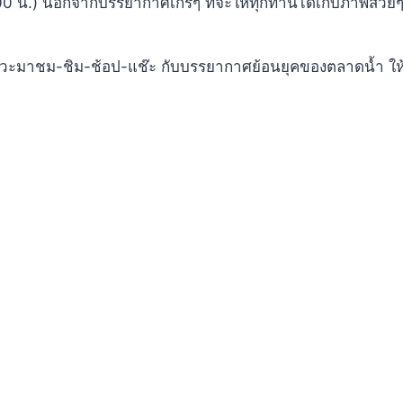
00 น.) นอกจากบรรยากาศเกร๋ๆ ที่จะให้ทุกท่านได้เก็บภาพสวยๆ ย
วะมาชม-ชิม-ช้อป-แช๊ะ กับบรรยากาศย้อนยุคของตลาดน้ำ ให้ทุ