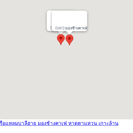
DAY1:เกาะล้าน
DAY2:มองช้างคาเฟ่
เรือแหลมบาลีฮาย
มองช้างคาเฟ่
หาดตาแหวน
เกาะล้าน