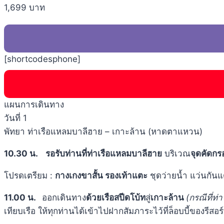
1,699 บาท
[shortcodesphone]
แผนการเดินทาง
วันที่ 1
พัทยา ท่าเรือแหลมบาลีฮาย – เกาะล้าน (หาดตาแหวน)
10.30 น.
รอรับท่านที่ท่าเรือแหลมบาลีฮาย
บริเวณ
จุดคัดกร
โปรดเตรียม :
กางเกงขาสั้น รองเท้าแตะ
ชุดว่ายน้ำ แว่นกันแ
11.00 น.
ออกเดินทาง
ด้วยเรือสปีดโบ้ท
สู่
เกาะล้าน
(กรณีที่ท
เทียบเรือ ให้ทุกท่านได้เข้าไปฝากสัมภาระไว้ที่ล็อบบี้ของรีสอ