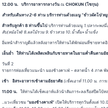
12.00 น.
บริการอาหารกลางวัน
ณ
CHOKUN (โชกุน)
สำหรับเดินทาง 2-6 ท่าน
บริการท่านด้วยเมนู “ข้าวผัดไก่/หมู
สำหรับลูกค้า 8 ท่านขึ้นไป
บริการท่านด้วยเมนู
1.ปลากะพงนึ่ง
สับ(หม้อไฟ) 8.ผลไม้รวม 9.ข้าวสวย 10.น้ำดื่ม+น้ำแข็ง
อิ่มหนำสำราญดีแล้วหลังอาหารให้ท่านได้พักผ่อนที่ชายหาด
เย็นย่ำ
ให้ท่านได้เพลิดเพลินกับชายหาดในยามค่ำคืนตามอัธ
วันที่ 2
รายการท่องเที่ยวแนะนำ มองช้างคาเฟ่ – ตลาดน้ำ 4 ภาค พัท
เช้า
อิสระอาหารเช้าตามอัธยาศัย
(เช็คเอาท์ 11.00 น. การเ
11.00 น.
ให้ท่านได้เช็คเอาท์แล้วนำสัมภาระลงเรือสปีดโบ้ทส
..แวะเที่ยวชม
“มองช้างคาเฟ่”
เปิดให้บริการทุกวันตั้งแต่ 1