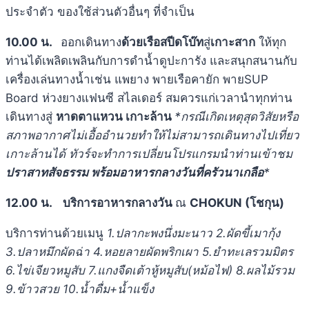
ประจำตัว ของใช้ส่วนตัวอื่นๆ ที่จำเป็น
10.00 น.
ออกเดินทาง
ด้วยเรือสปีดโบ๊ท
สู่
เกาะสาก
ให้ทุก
ท่านได้เพลิดเพลินกับการดำน้ำดูปะการัง และสนุกสนานกับ
เครื่องเล่นทางน้ำเช่น แพยาง พายเรือคายัก พายSUP
Board ห่วงยางแฟนซี สไลเดอร์ สมควรแก่เวลานำทุกท่าน
เดินทางสู่
หาดตาแหวน เกาะล้าน
*กรณีเกิดเหตุสุดวิสัยหรือ
สภาพอากาศไม่เอื้ออำนวยทำให้ไม่สามารถเดินทางไปเที่ยว
เกาะล้านได้ ทัวร์จะทำการเปลี่ยนโปรแกรมนำท่านเข้าชม
ปราสาทสัจธรรม พร้อมอาหารกลางวันที่ครัวนาเกลือ
*
12.00 น.
บริการอาหารกลางวัน
ณ
CHOKUN (โชกุน)
บริการท่านด้วยเมนู
1.ปลากะพงนึ่งมะนาว 2.ผัดขี้เมากุ้ง
3.ปลาหมึกผัดฉ่า 4.หอยลายผัดพริกเผา 5.ยำทะเลรวมมิตร
6.ไข่เจียวหมูสับ 7.แกงจืดเต้าหู้หมูสับ(หม้อไฟ) 8.ผลไม้รวม
9.ข้าวสวย 10.น้ำดื่ม+น้ำแข็ง