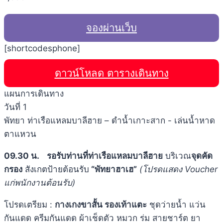
จองผ่านเว็บ
[shortcodesphone]
ดาวน์โหลด ตารางเดินทาง
แผนการเดินทาง
วันที่ 1
พัทยา ท่าเรือแหลมบาลีฮาย – ดำน้ำเกาะสาก - เล่นน้ำหาด
ตาแหวน
09.30 น.
รอรับท่านที่ท่าเรือแหลมบาลีฮาย
บริเวณ
จุดคัด
กรอง
สังเกตป้ายต้อนรับ
“พัทยาฮาเฮ”
(โปรดแสดง
Voucher
แก่พนักงานต้อนรับ)
โปรดเตรียม :
กางเกงขาสั้น รองเท้าแตะ
ชุดว่ายน้ำ แว่น
กันแดด ครีมกันแดด ผ้าเช็ดตัว หมวก ร่ม สายชาร์ต ยา